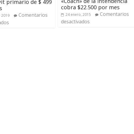
«Coach» de la Intendencia
it primario de $ 499
cobra $22.500 por mes
s
Comentarios
Comentarios
24 enero, 2015
, 2019
desactivados
ados