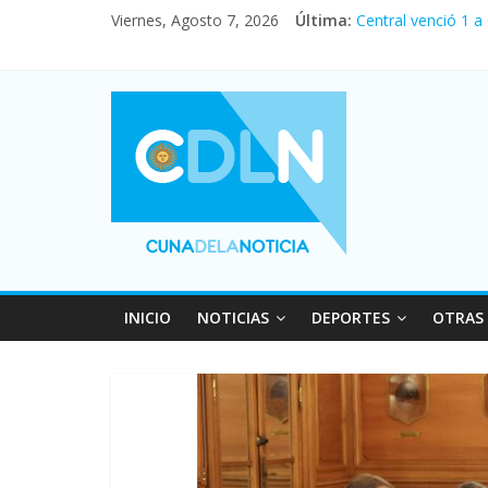
Viernes, Agosto 7, 2026
Última:
Central venció 1 a
La morosidad alca
Desde que asumió M
Vacaciones de invi
Fuerte caída de la
INICIO
NOTICIAS
DEPORTES
OTRAS 