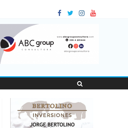
 en Santa Fe
1
nas viajaron por el país, un 5,9% más que en 2025