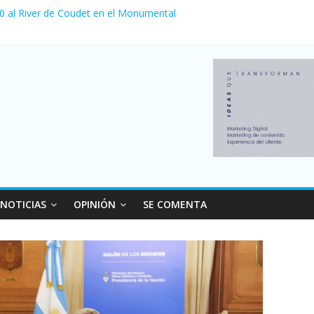
 0 al River de Coudet en el Monumental
nzó su nivel más alto en dos décadas y ya afecta a 400 mil deudores
ilei cerraron 41.000 kioscos: el sector denuncia crisis como en 200
erno con más movimiento y consumo turístico: 4,6 millones de perso
 venta de autos usados en julio: bajó un 12,6% interanual
NOTICIAS
OPINIÓN
SE COMENTA