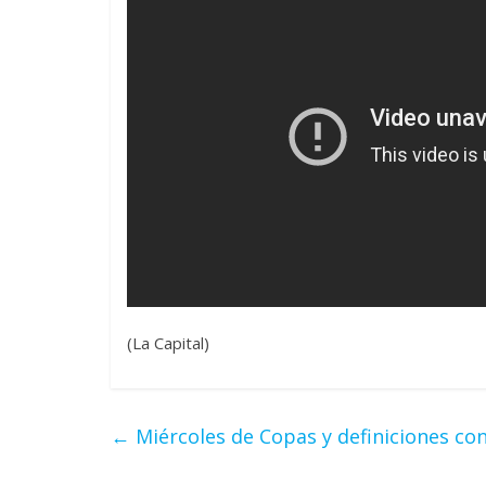
(La Capital)
←
Miércoles de Copas y definiciones co