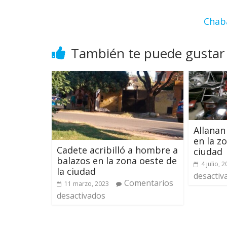
Chabá
También te puede gustar
Allanan
en la z
Cadete acribilló a hombre a
ciudad
balazos en la zona oeste de
4 julio, 
la ciudad
desactiv
Comentarios
11 marzo, 2023
desactivados