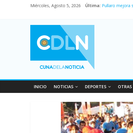
Miércoles, Agosto 5, 2026
Última:
Pullaro mejora 
En un partidazo
Vacaciones de i
Fuerte caída de 
Central venció 
INICIO
NOTICIAS
DEPORTES
OTRAS 