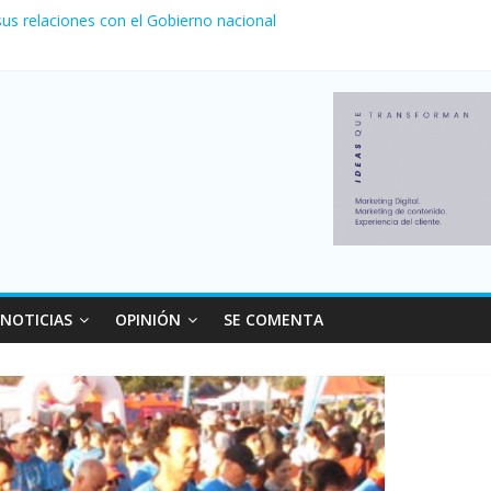
sus relaciones con el Gobierno nacional
, Newell’s empató 2 a 2 con Boca en el Coloso del Parque
nvierno con más movimiento y consumo turístico: 4,6 millones de per
la venta de autos usados en julio: bajó un 12,6% interanual
1 a 0 al River de Coudet en el Monumental
NOTICIAS
OPINIÓN
SE COMENTA