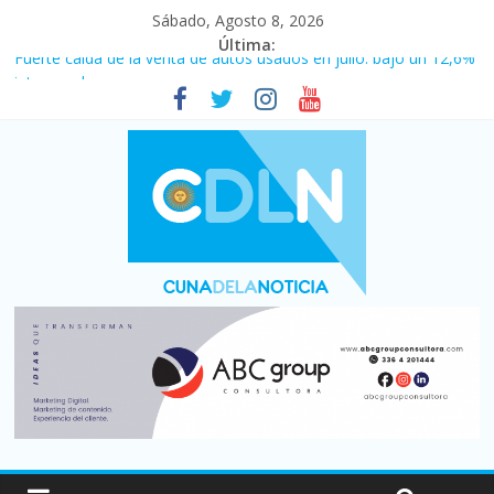
Sábado, Agosto 8, 2026
Última:
Fuerte caída de la venta de autos usados en julio: bajó un 12,6%
interanual
Central venció 1 a 0 al River de Coudet en el Monumental
La morosidad alcanzó su nivel más alto en dos décadas y ya
afecta a 400 mil deudores en Santa Fe
Desde que asumió Milei cerraron 41.000 kioscos: el sector
denuncia crisis como en 2001
Vacaciones de invierno con más movimiento y consumo
turístico: 4,6 millones de personas viajaron por el país, un 5,9%
más que en 2025