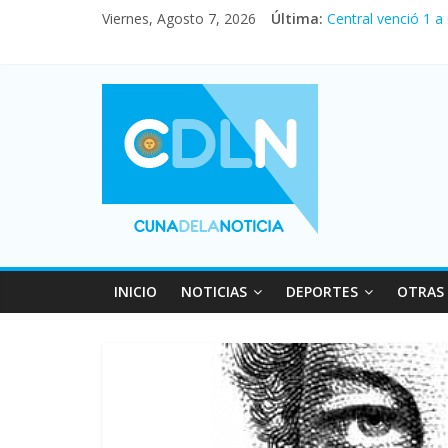
Viernes, Agosto 7, 2026
Última:
Central venció 1 a
La morosidad alca
Desde que asumió M
Vacaciones de invi
Fuerte caída de la
INICIO
NOTICIAS
DEPORTES
OTRAS 