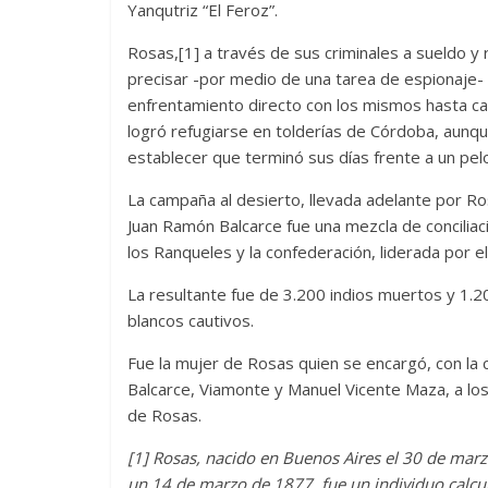
Yanqutriz “El Feroz”.
Rosas,[1] a través de sus criminales a sueldo y
precisar -por medio de una tarea de espionaje- q
enfrentamiento directo con los mismos hasta ca
logró refugiarse en tolderías de Córdoba, aunque
establecer que terminó sus días frente a un pel
La campaña al desierto, llevada adelante por Ro
Juan Ramón Balcarce fue una mezcla de conciliac
los Ranqueles y la confederación, liderada por el
La resultante fue de 3.200 indios muertos y 1.2
blancos cautivos.
Fue la mujer de Rosas quien se encargó, con la 
Balcarce, Viamonte y Manuel Vicente Maza, a los f
de Rosas.
[1] Rosas, nacido en Buenos Aires el 30 de marz
un 14 de marzo de 1877, fue un individuo calc