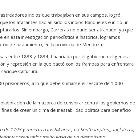
 rastreadores indios que trabajaban en sus campos, logró
ue los atacantes habían sido los indios Ranqueles e inició un
pturarlos. Sin embargo, Carreras no pudo ser atrapado, ya que
 en esta investigación periodística e histórica, logramos
otón de fusilamiento, en la provincia de Mendoza.
sas entre 1833 y 1834, financiada por el gobierno del general
ión y represión en la que pactó con los Pampas para enfrentara
 cacique Calfucurá.
00 prisioneros, a lo que debe sumarse el rescate de 1.000
colaboración de la mazorca de conspirar contra los gobiernos de
ines de crear un clima de inestabilidad política para beneficio
o de 1793 y muerto a los 84 años, en Southampton,, Inglaterra,
ulador y organizador meticuloso de un despotismo