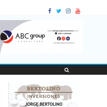
 en Santa Fe
1
nas viajaron por el país, un 5,9% más que en 2025