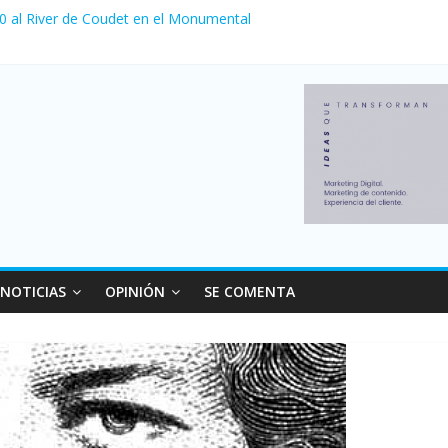
 0 al River de Coudet en el Monumental
nzó su nivel más alto en dos décadas y ya afecta a 400 mil deudores
ilei cerraron 41.000 kioscos: el sector denuncia crisis como en 200
erno con más movimiento y consumo turístico: 4,6 millones de perso
 venta de autos usados en julio: bajó un 12,6% interanual
NOTICIAS
OPINIÓN
SE COMENTA