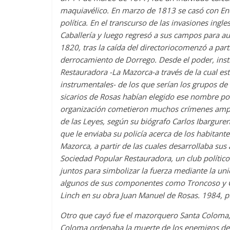
maquiavélico. En marzo de 1813 se casó con Enc
política. En el transcurso de las invasiones ingl
Caballería y luego regresó a sus campos para a
1820, tras la caída del directoriocomenzó a parti
derrocamiento de Dorrego. Desde el poder, ins
Restauradora -La Mazorca-a través de la cual esta
instrumentales- de los que serían los grupos de t
sicarios de Rosas habían elegido ese nombre po
organización cometieron muchos crímenes ampar
de las Leyes, según su biógrafo Carlos Ibargure
que le enviaba su policía acerca de los habitante
Mazorca, a partir de las cuales desarrollaba sus
Sociedad Popular Restauradora, un club político
juntos para simbolizar la fuerza mediante la unió
algunos de sus componentes como Troncoso y Co
Linch en su obra Juan Manuel de Rosas. 1984, p
Otro que cayó fue el mazorquero Santa Coloma, d
Coloma ordenaba la muerte de los enemigos de Ro