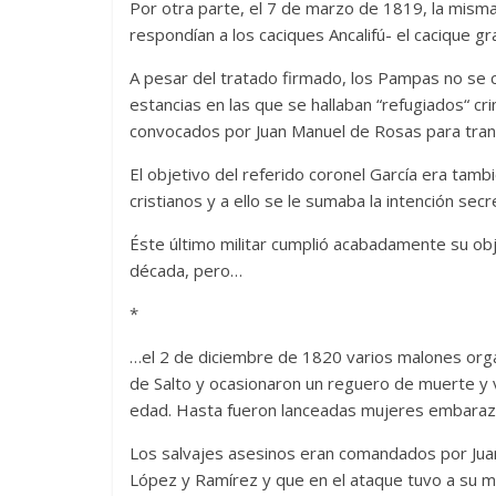
Por otra parte, el 7 de marzo de 1819, la misma
respondían a los caciques Ancalifú- el cacique gr
A pesar del tratado firmado, los Pampas no se c
estancias en las que se hallaban “refugiados“ cr
convocados por Juan Manuel de Rosas para trans
El objetivo del referido coronel García era tambi
cristianos y a ello se le sumaba la intención sec
Éste último militar cumplió acabadamente su obj
década, pero…
*
…el 2 de diciembre de 1820 varios malones org
de Salto y ocasionaron un reguero de muerte y 
edad. Hasta fueron lanceadas mujeres embaraza
Los salvajes asesinos eran comandados por Juan
López y Ramírez y que en el ataque tuvo a su m