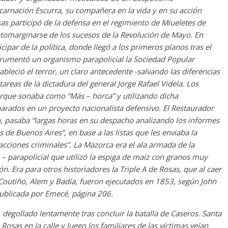
arnación Escurra, su compañera en la vida y en su acción
esas participó de la defensa en el regimiento de Miueletes de
utomarginarse de los sucesos de la Revolución de Mayo. En
cipar de la política, donde llegó a los primeros planos tras el
trumentó un organismo parapolicial la Sociedad Popular
bleció el terror, un claro antecedente -salvando las diferencias
areas de la dictadura del general Jorge Rafael Videla. Los
rque sonaba como “Más – horca” y utilizando dicha
ados en un proyecto nacionalista defensivo. El Restaurador
n, pasaba “largas horas en su despacho analizando los informes
s de Buenos Aires”, en base a las listas que les enviaba la
 acciones criminales”. La Mazorca era el ala armada de la
 – parapolicial que utilizó la espiga de maíz con granos muy
n. Era para otros historiadores la Triple A de Rosas, que al caer
utiño, Alem y Badía, fueron ejecutados en 1853, según John
ublicada por Emecé, página 206.
egollado lentamente tras concluir la batalla de Caseros. Santa
sas en la calle y luego los familiares de las víctimas veían