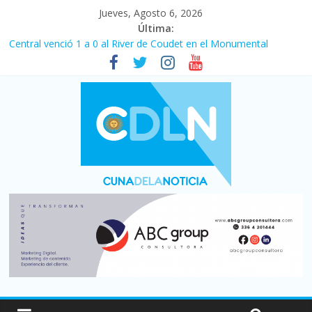
Jueves, Agosto 6, 2026
Última:
Central venció 1 a 0 al River de Coudet en el Monumental
La morosidad alcanzó su nivel más alto en dos décadas y ya
afecta a 400 mil deudores en Santa Fe
Desde que asumió Milei cerraron 41.000 kioscos: el sector
denuncia crisis como en 2001
Vacaciones de invierno con más movimiento y consumo
turístico: 4,6 millones de personas viajaron por el país, un 5,9%
más que en 2025
Fuerte caída de la venta de autos usados en julio: bajó un 12,6%
interanual