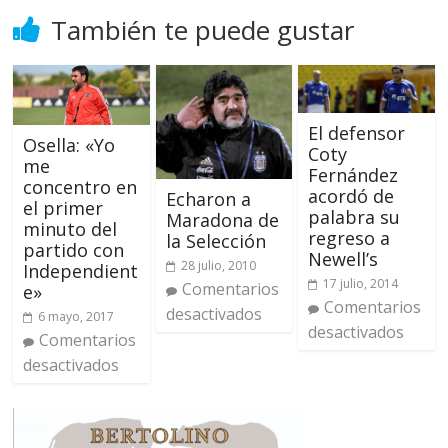
También te puede gustar
El defensor
Osella: «Yo
Coty
me
Fernández
concentro en
acordó de
Echaron a
el primer
palabra su
Maradona de
minuto del
regreso a
la Selección
partido con
Newell’s
28 julio, 2010
Independient
17 julio, 2014
Comentarios
e»
Comentarios
desactivados
6 mayo, 2017
desactivados
Comentarios
desactivados