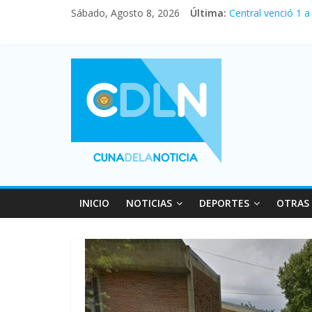
Sábado, Agosto 8, 2026
Última:
Central venció 1 
La morosidad alca
Desde que asumió 
Vacaciones de inv
Fuerte caída de la
INICIO
NOTICIAS
DEPORTES
OTRAS 