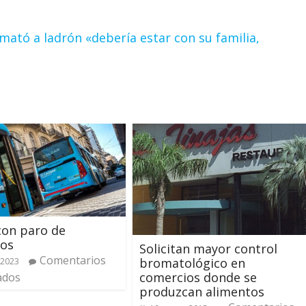
 mató a ladrón «debería estar con su familia,
con paro de
vos
Solicitan mayor control
Comentarios
bromatológico en
 2023
comercios donde se
ados
produzcan alimentos