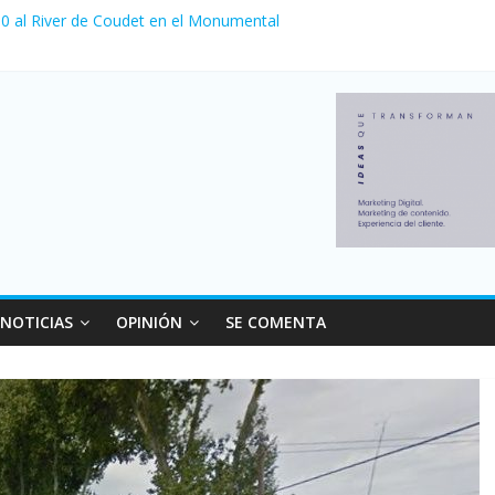
a 0 al River de Coudet en el Monumental
nzó su nivel más alto en dos décadas y ya afecta a 400 mil deudores
Milei cerraron 41.000 kioscos: el sector denuncia crisis como en 20
ierno con más movimiento y consumo turístico: 4,6 millones de perso
 venta de autos usados en julio: bajó un 12,6% interanual
NOTICIAS
OPINIÓN
SE COMENTA