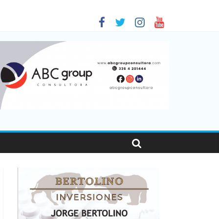
 en Santa Fe
01
nas viajaron por el país, un 5,9% más que en 2025