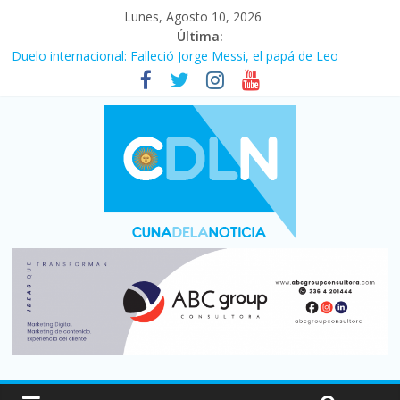
Lunes, Agosto 10, 2026
Última:
Duelo internacional: Falleció Jorge Messi, el papá de Leo
El consumo sigue frenado: las ventas minoristas cayeron 3,8 en
julio y acumulan siete meses en baja
Newell’s cayó 2 a 1 ante Defensa y Justicia en Florencio Varela
por la cuarta fecha del Clausura
El agro argentino logró un récord histórico de exportaciones en
el primer semestre de 2026
La construcción cayó 4,1% en junio y registró su cuarta baja del
año