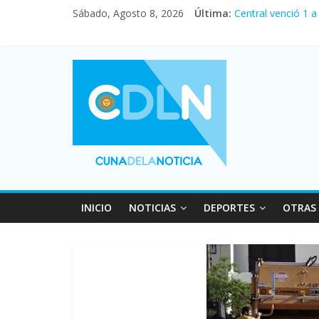
Sábado, Agosto 8, 2026
Última:
Central venció 1 
La morosidad alca
Desde que asumió 
Vacaciones de inv
Fuerte caída de la
INICIO
NOTICIAS
DEPORTES
OTRAS 