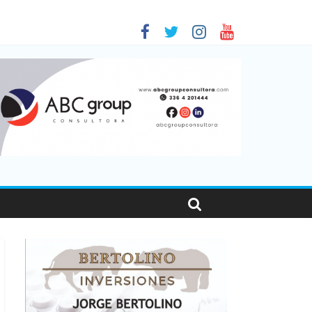
 en Santa Fe
01
nas viajaron por el país, un 5,9% más que en 2025