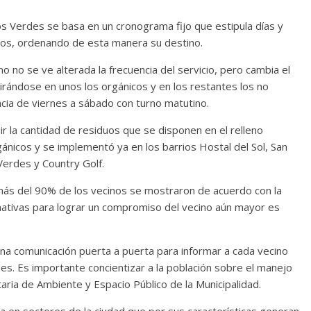
s Verdes se basa en un cronograma fijo que estipula días y
duos, ordenando de esta manera su destino.
 no se ve alterada la frecuencia del servicio, pero cambia el
irándose en unos los orgánicos y en los restantes los no
ncia de viernes a sábado con turno matutino.
r la cantidad de residuos que se disponen en el relleno
gánicos y se implementó ya en los barrios Hostal del Sol, San
Verdes y Country Golf.
 más del 90% de los vecinos se mostraron de acuerdo con la
rnativas para lograr un compromiso del vecino aún mayor es
na comunicación puerta a puerta para informar a cada vecino
des. Es importante concientizar a la población sobre el manejo
aria de Ambiente y Espacio Público de la Municipalidad.
ia en sectores de la ciudad que por sus características generan