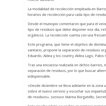
La modalidad de recolección empleada en Barrio
horarios de recolección para cada tipo de resi
Desde el municipio comentaron que para el vecino
tipo de residuos que debe disponer ese día, ret
orgánicos. La recolección cuenta con una frecue
Este programa, que tiene el objetivo de disminui
sanitario, propone la separación de residuos or
Eduardo, Aldea y los country Aldea Lago, Palos 
Tras una encuesta realizada en dichos barrios,
separación de residuos, por lo que buscar alte
indispensable.
«Desde diciembre se lleva adelante en la zona u
sobre el nuevo servicio y escuchar sus inquietu
de residuos», sostuvo Marina Borgatello, Secret
Esta prueba piloto se realiza en primera instanc