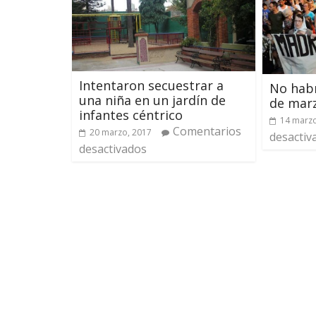
Intentaron secuestrar a
No habr
una niña en un jardín de
de marz
infantes céntrico
14 marzo
Comentarios
20 marzo, 2017
desactiv
desactivados