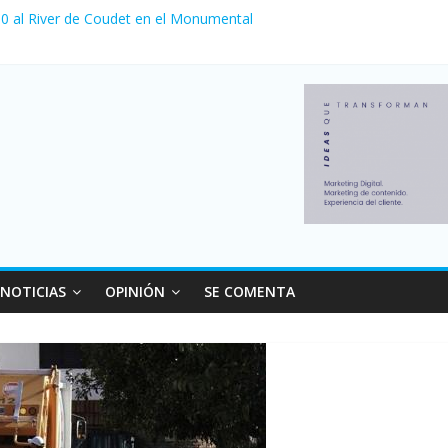
a 0 al River de Coudet en el Monumental
nzó su nivel más alto en dos décadas y ya afecta a 400 mil deudores
Milei cerraron 41.000 kioscos: el sector denuncia crisis como en 20
ierno con más movimiento y consumo turístico: 4,6 millones de perso
 venta de autos usados en julio: bajó un 12,6% interanual
NOTICIAS
OPINIÓN
SE COMENTA