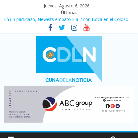
Jueves, Agosto 6, 2026
Última:
En un partidazo, Newell’s empató 2 a 2 con Boca en el Coloso
del Parque
Vacaciones de invierno con más movimiento y consumo
turístico: 4,6 millones de personas viajaron por el país, un 5,9%
más que en 2025
Fuerte caída de la venta de autos usados en julio: bajó un 12,6%
interanual
Central venció 1 a 0 al River de Coudet en el Monumental
Pullaro mejora sus relaciones con el Gobierno nacional