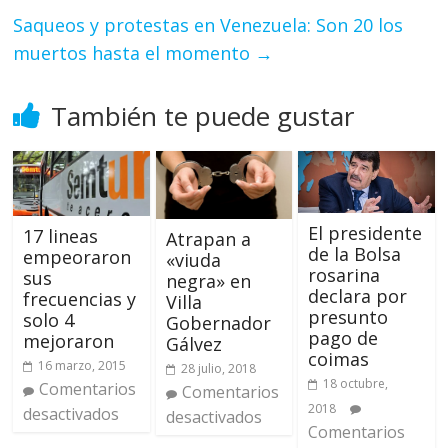
Saqueos y protestas en Venezuela: Son 20 los
muertos hasta el momento
→
También te puede gustar
El presidente
17 lineas
Atrapan a
de la Bolsa
empeoraron
«viuda
rosarina
sus
negra» en
declara por
frecuencias y
Villa
presunto
solo 4
Gobernador
pago de
mejoraron
Gálvez
coimas
16 marzo, 2015
28 julio, 2018
18 octubre,
Comentarios
Comentarios
2018
desactivados
desactivados
Comentarios