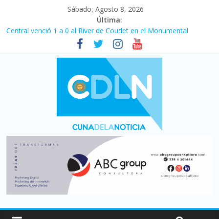
Sábado, Agosto 8, 2026
Última:
Central venció 1 a 0 al River de Coudet en el Monumental
La morosidad alcanzó su nivel más alto en dos décadas y ya
afecta a 400 mil deudores en Santa Fe
Desde que asumió Milei cerraron 41.000 kioscos: el sector
denuncia crisis como en 2001
Vacaciones de invierno con más movimiento y consumo
turístico: 4,6 millones de personas viajaron por el país, un 5,9%
más que en 2025
Fuerte caída de la venta de autos usados en julio: bajó un 12,6%
interanual