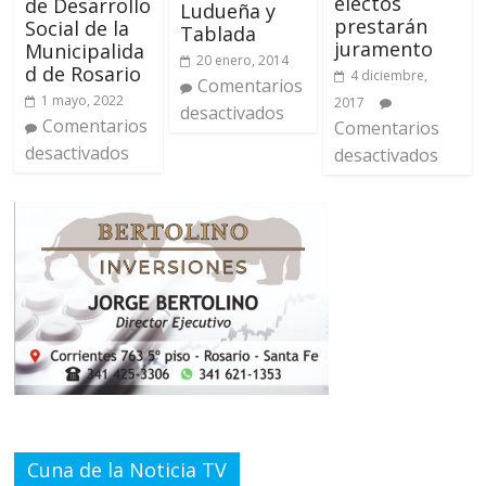
electos
de Desarrollo
Ludueña y
prestarán
Social de la
Tablada
juramento
Municipalida
20 enero, 2014
d de Rosario
4 diciembre,
Comentarios
1 mayo, 2022
2017
desactivados
Comentarios
Comentarios
desactivados
desactivados
Cuna de la Noticia TV