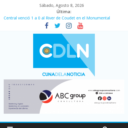
Sábado, Agosto 8, 2026
Última:
Central venció 1 a 0 al River de Coudet en el Monumental
La morosidad alcanzó su nivel más alto en dos décadas y ya
afecta a 400 mil deudores en Santa Fe
Desde que asumió Milei cerraron 41.000 kioscos: el sector
denuncia crisis como en 2001
Vacaciones de invierno con más movimiento y consumo
turístico: 4,6 millones de personas viajaron por el país, un 5,9%
más que en 2025
Fuerte caída de la venta de autos usados en julio: bajó un 12,6%
interanual