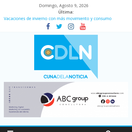
Domingo, Agosto 9, 2026
Última:
Vacaciones de invierno con más movimiento y consumo
turístico: 4,6 millones de personas viajaron por el país, un 5,9%
más que en 2025
El agro argentino logró un récord histórico de exportaciones en
el primer semestre de 2026
Duelo internacional: Falleció Jorge Messi, el papá de Leo
La morosidad alcanzó su nivel más alto en dos décadas y ya
afecta a 400 mil deudores en Santa Fe
Desde que asumió Milei cerraron 41.000 kioscos: el sector
denuncia crisis como en 2001