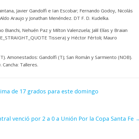
intana, Javier Gandolfi e Ian Escobar; Fernando Godoy, Nicolás
 Aldo Araujo y Jonathan Menéndez. DT F. D. Kudelka.
Bianchi, Nehuén Paz y Milton Valenzuela; Jalil Elías y Braian
GLE_STRAIGHT_QUOTE Tissera) y Héctor Fértoli; Mauro
 (T). Amonestados: Gandolfi (T); San Román y Sarmiento (NOB).
. Cancha: Talleres.
áxima de 17 grados para este domingo
tral venció por 2 a 0 a Unión Por la Copa Santa Fe