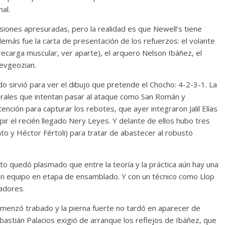
al.
siones apresuradas, pero la realidad es que Newell’s tiene
Además fue la carta de presentación de los refuerzos: el volante
recarga muscular, ver aparte), el arquero Nelson Ibáñez, el
uevgeozian.
o sirvió para ver el dibujo que pretende el Chocho: 4-2-3-1. La
terales que intentan pasar al ataque como San Román y
ención para capturar los rebotes, que ayer integraron Jalil Elías
ir el recién llegado Nery Leyes. Y delante de ellos hubo tres
to y Héctor Fértoli) para tratar de abastecer al robusto
o quedó plasmado que entre la teoría y la práctica aún hay una
y un equipo en etapa de ensamblado. Y con un técnico como Llop
adores.
comenzó trabado y la pierna fuerte no tardó en aparecer de
bastián Palacios exigió de arranque los reflejos de Ibáñez, que