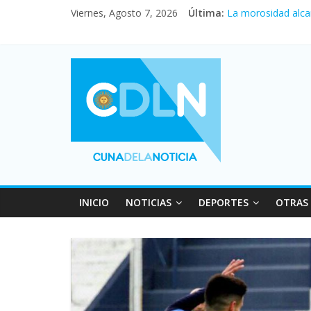
Central venció 1 a
Viernes, Agosto 7, 2026
Última:
La morosidad alca
Desde que asumió M
Vacaciones de invi
Fuerte caída de la
INICIO
NOTICIAS
DEPORTES
OTRAS 