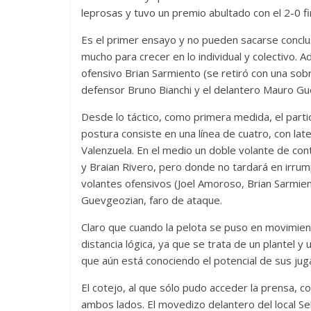
leprosas y tuvo un premio abultado con el 2-0 fin
Es el primer ensayo y no pueden sacarse conclu
mucho para crecer en lo individual y colectivo. 
ofensivo Brian Sarmiento (se retiró con una sob
defensor Bruno Bianchi y el delantero Mauro G
Desde lo táctico, como primera medida, el partid
postura consiste en una línea de cuatro, con la
Valenzuela. En el medio un doble volante de cont
y Braian Rivero, pero donde no tardará en irrump
volantes ofensivos (Joel Amoroso, Brian Sarmien
Guevgeozian, faro de ataque.
Claro que cuando la pelota se puso en movimient
distancia lógica, ya que se trata de un plantel 
que aún está conociendo el potencial de sus jug
El cotejo, al que sólo pudo acceder la prensa, 
ambos lados. El movedizo delantero del local Se