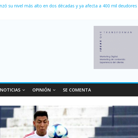
 0 al River de Coudet en el Monumental
nzó su nivel más alto en dos décadas y ya afecta a 400 mil deudores
ilei cerraron 41.000 kioscos: el sector denuncia crisis como en 200
erno con más movimiento y consumo turístico: 4,6 millones de perso
 venta de autos usados en julio: bajó un 12,6% interanual
NOTICIAS
OPINIÓN
SE COMENTA