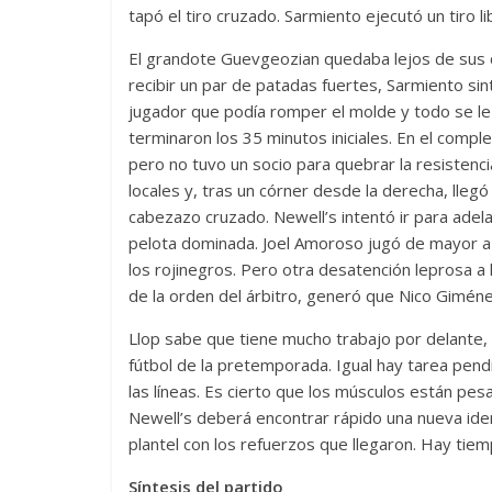
tapó el tiro cruzado. Sarmiento ejecutó un tiro l
El grandote Guevgeozian quedaba lejos de sus 
recibir un par de patadas fuertes, Sarmiento sint
jugador que podía romper el molde y todo se le 
terminaron los 35 minutos iniciales. En el compl
pero no tuvo un socio para quebrar la resistenc
locales y, tras un córner desde la derecha, lleg
cabezazo cruzado. Newell’s intentó ir para adela
pelota dominada. Joel Amoroso jugó de mayor a m
los rojinegros. Pero otra desatención leprosa a 
de la orden del árbitro, generó que Nico Giméne
Llop sabe que tiene mucho trabajo por delante,
fútbol de la pretemporada. Igual hay tarea pend
las líneas. Es cierto que los músculos están pes
Newell’s deberá encontrar rápido una nueva ide
plantel con los refuerzos que llegaron. Hay tiem
Síntesis del partido