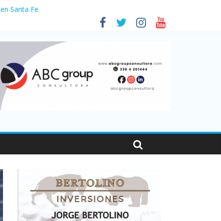
 en Santa Fe
1
nas viajaron por el país, un 5,9% más que en 2025