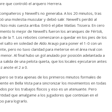
ibre que controló el arquero Herrera.
compañeros y Newell’s no generaba. A los 20 minutos, tras
ió una molestia muscular y debió salir. Newell’s perdió al
hizo más cuesta arriba. Entró el pibe Matías Tissera. En cero
emento lo mejor de Newell’s fueron los arranques de Fértoli,
ia de la T. Los rebotes comenzaron a quedar en los pies de los
ó el salto en soledad de Aldo Araujo para poner el 1-0 con un
nte, pero no tuvo claridad para meterse en el área rival con
enor. Al final hubo un gol anulado por posición adelantada a
la salida de una pelota quieta, que los locales ejecutaron antes
z anote el 2 a 0.
 pero se trata apenas de los primeros minutos formales de
iente en Bella Vista para sincronizar los movimientos en todas
ados por los trabajos físicos y eso es un atenuante. Pero
ntidad que amalgame a los jugadores que continúan en el
po para lograrlo.