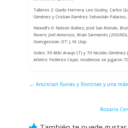
Talleres 2: Guido Herrera; Leo Godoy, Carlos Qu
Giménez y Cristian Ramírez; Sebastián Palacios,
Newell’s 0: Nelson Ibáñez; José San Román, Bruno 
Rivero; Joel Amoroso, Brian Sarmiento (20SIN
Guevgeozian. DT: J. M. Llop.
Goles: 39 Aldo Araujo (T) y 70 Nicolás Giménez
Arbitro: Federico Cejas. Incidencia: se jugaron 70
←
Anuncian lluvias y lloviznas y una m
Rosario Cen
También te puede gustar