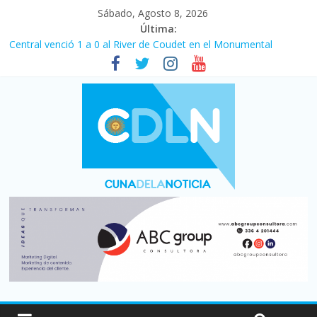
Sábado, Agosto 8, 2026
Última:
Fuerte caída de la venta de autos usados en julio: bajó un 12,6%
interanual
Central venció 1 a 0 al River de Coudet en el Monumental
La morosidad alcanzó su nivel más alto en dos décadas y ya
afecta a 400 mil deudores en Santa Fe
Desde que asumió Milei cerraron 41.000 kioscos: el sector
denuncia crisis como en 2001
Vacaciones de invierno con más movimiento y consumo
turístico: 4,6 millones de personas viajaron por el país, un 5,9%
más que en 2025