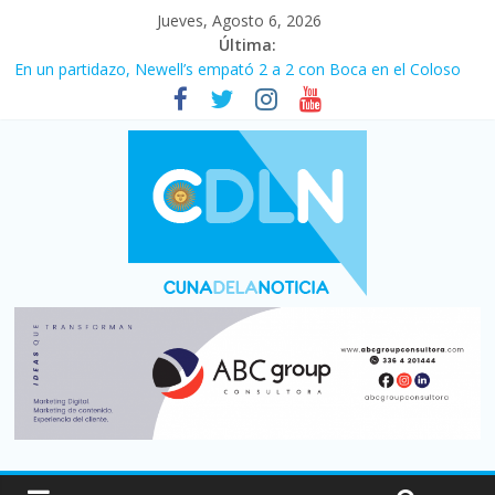
Jueves, Agosto 6, 2026
Última:
En un partidazo, Newell’s empató 2 a 2 con Boca en el Coloso
del Parque
Vacaciones de invierno con más movimiento y consumo
turístico: 4,6 millones de personas viajaron por el país, un 5,9%
más que en 2025
Fuerte caída de la venta de autos usados en julio: bajó un 12,6%
interanual
Central venció 1 a 0 al River de Coudet en el Monumental
Pullaro mejora sus relaciones con el Gobierno nacional