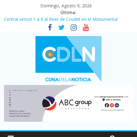
Domingo, Agosto 9, 2026
Última:
Central venció 1 a 0 al River de Coudet en el Monumental
La morosidad alcanzó su nivel más alto en dos décadas y ya
afecta a 400 mil deudores en Santa Fe
Desde que asumió Milei cerraron 41.000 kioscos: el sector
denuncia crisis como en 2001
Vacaciones de invierno con más movimiento y consumo
turístico: 4,6 millones de personas viajaron por el país, un 5,9%
más que en 2025
Fuerte caída de la venta de autos usados en julio: bajó un 12,6%
interanual