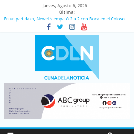
Jueves, Agosto 6, 2026
Última:
En un partidazo, Newell’s empató 2 a 2 con Boca en el Coloso
del Parque
Vacaciones de invierno con más movimiento y consumo
turístico: 4,6 millones de personas viajaron por el país, un 5,9%
más que en 2025
Fuerte caída de la venta de autos usados en julio: bajó un 12,6%
interanual
Central venció 1 a 0 al River de Coudet en el Monumental
Pullaro mejora sus relaciones con el Gobierno nacional