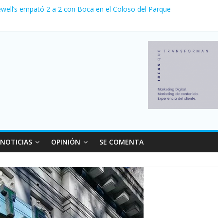
ewell’s empató 2 a 2 con Boca en el Coloso del Parque
erno con más movimiento y consumo turístico: 4,6 millones de person
venta de autos usados en julio: bajó un 12,6% interanual
 0 al River de Coudet en el Monumental
relaciones con el Gobierno nacional
NOTICIAS
OPINIÓN
SE COMENTA