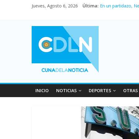
Jueves, Agosto 6, 2026
Última:
En un partidazo, N
Vacaciones de invi
Fuerte caída de la 
Central venció 1 a
Pullaro mejora sus 
INICIO
NOTICIAS
DEPORTES
OTRAS 