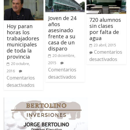
Joven de 24
720 alumnos
años
sin clases
Hoy paran
asesinado
por falta de
horas los
frente a su
agua
trabajadores
casa de un
municipales
23 abril, 2015
disparo
de toda la
Comentarios
20 diciembre,
provincia
desactivados
2015
20 octubre,
Comentarios
2016
desactivados
Comentarios
desactivados