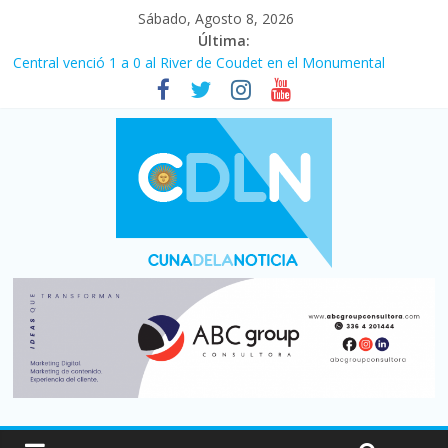
Sábado, Agosto 8, 2026
Última:
Central venció 1 a 0 al River de Coudet en el Monumental
La morosidad alcanzó su nivel más alto en dos décadas y ya
afecta a 400 mil deudores en Santa Fe
Desde que asumió Milei cerraron 41.000 kioscos: el sector
denuncia crisis como en 2001
Vacaciones de invierno con más movimiento y consumo
turístico: 4,6 millones de personas viajaron por el país, un 5,9%
más que en 2025
Fuerte caída de la venta de autos usados en julio: bajó un 12,6%
interanual