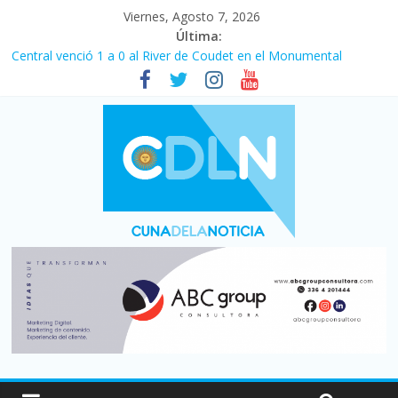
Viernes, Agosto 7, 2026
Última:
Central venció 1 a 0 al River de Coudet en el Monumental
La morosidad alcanzó su nivel más alto en dos décadas y ya
afecta a 400 mil deudores en Santa Fe
Desde que asumió Milei cerraron 41.000 kioscos: el sector
denuncia crisis como en 2001
Vacaciones de invierno con más movimiento y consumo
turístico: 4,6 millones de personas viajaron por el país, un 5,9%
más que en 2025
Fuerte caída de la venta de autos usados en julio: bajó un 12,6%
interanual