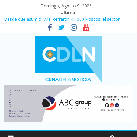
Domingo, Agosto 9, 2026
Última:
Desde que asumió Milei cerraron 41.000 kioscos: el sector
denuncia crisis como en 2001
El agro argentino logró un récord histórico de exportaciones en
el primer semestre de 2026
Duelo internacional: Falleció Jorge Messi, el papá de Leo
Central se despertó y selló una victoria con remontada incluida
por 2 a 1 ante Aldosivi
La morosidad alcanzó su nivel más alto en dos décadas y ya
afecta a 400 mil deudores en Santa Fe