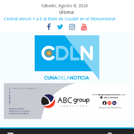
Sábado, Agosto 8, 2026
Última:
Central venció 1 a 0 al River de Coudet en el Monumental
La morosidad alcanzó su nivel más alto en dos décadas y ya
afecta a 400 mil deudores en Santa Fe
Desde que asumió Milei cerraron 41.000 kioscos: el sector
denuncia crisis como en 2001
Vacaciones de invierno con más movimiento y consumo
turístico: 4,6 millones de personas viajaron por el país, un 5,9%
más que en 2025
Fuerte caída de la venta de autos usados en julio: bajó un 12,6%
interanual