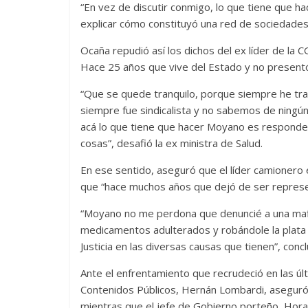
“En vez de discutir conmigo, lo que tiene que ha
explicar cómo constituyó una red de sociedades q
Ocaña repudió así los dichos del ex líder de la C
Hace 25 años que vive del Estado y no presentó
“Que se quede tranquilo, porque siempre he t
siempre fue sindicalista y no sabemos de ningún
acá lo que tiene que hacer Moyano es responde 
cosas”, desafió la ex ministra de Salud.
En ese sentido, aseguró que el líder camionero 
que “hace muchos años que dejó de ser represe
“Moyano no me perdona que denuncié a una mafia
medicamentos adulterados y robándole la plata 
Justicia en las diversas causas que tienen”, concl
Ante el enfrentamiento que recrudeció en las úl
Contenidos Públicos, Hernán Lombardi, aseguró 
mientras que el jefe de Gobierno porteño, Hora