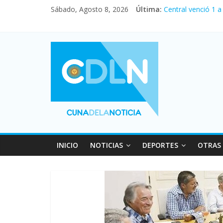
Sábado, Agosto 8, 2026
Última:
Central venció 1 
La morosidad alca
Desde que asumió 
Vacaciones de inv
Fuerte caída de la
INICIO
NOTICIAS
DEPORTES
OTRAS 