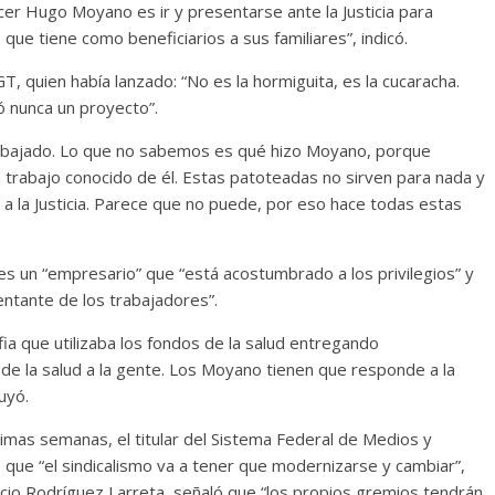
cer Hugo Moyano es ir y presentarse ante la Justicia para
ue tiene como beneficiarios a sus familiares”, indicó.
GT, quien había lanzado: “No es la hormiguita, es la cucaracha.
 nunca un proyecto”.
rabajado. Lo que no sabemos es qué hizo Moyano, porque
 trabajo conocido de él. Estas patoteadas no sirven para nada y
a la Justicia. Parece que no puede, por eso hace todas estas
es un “empresario” que “está acostumbrado a los privilegios” y
ntante de los trabajadores”.
 que utilizaba los fondos de la salud entregando
de la salud a la gente. Los Moyano tienen que responde a la
uyó.
timas semanas, el titular del Sistema Federal de Medios y
que “el sindicalismo va a tener que modernizarse y cambiar”,
cio Rodríguez Larreta, señaló que “los propios gremios tendrán