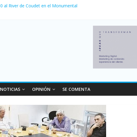
a 0 al River de Coudet en el Monumental
nzó su nivel más alto en dos décadas y ya afecta a 400 mil deudores
Milei cerraron 41.000 kioscos: el sector denuncia crisis como en 20
ierno con más movimiento y consumo turístico: 4,6 millones de perso
 venta de autos usados en julio: bajó un 12,6% interanual
NOTICIAS
OPINIÓN
SE COMENTA