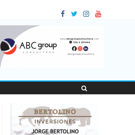
 en Santa Fe
01
nas viajaron por el país, un 5,9% más que en 2025