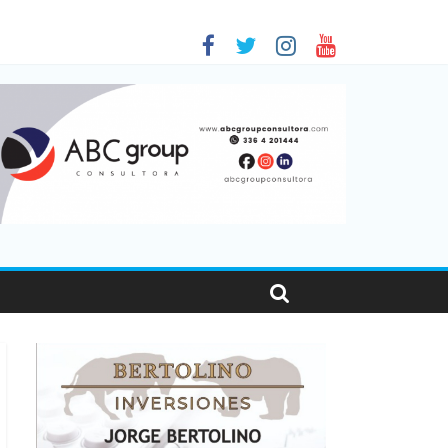
 en Santa Fe
01
nas viajaron por el país, un 5,9% más que en 2025