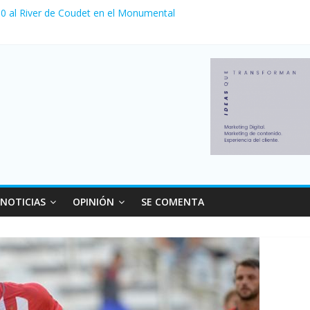
a 0 al River de Coudet en el Monumental
nzó su nivel más alto en dos décadas y ya afecta a 400 mil deudores
Milei cerraron 41.000 kioscos: el sector denuncia crisis como en 20
ierno con más movimiento y consumo turístico: 4,6 millones de perso
 venta de autos usados en julio: bajó un 12,6% interanual
NOTICIAS
OPINIÓN
SE COMENTA