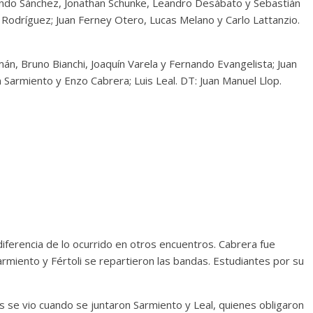
ndo Sánchez, Jonathan Schunke, Leandro Desábato y Sebastián
 Rodríguez; Juan Ferney Otero, Lucas Melano y Carlo Lattanzio.
n, Bruno Bianchi, Joaquín Varela y Fernando Evangelista; Juan
an Sarmiento y Enzo Cabrera; Luis Leal. DT: Juan Manuel Llop.
ferencia de lo ocurrido en otros encuentros. Cabrera fue
miento y Fértoli se repartieron las bandas. Estudiantes por su
’s se vio cuando se juntaron Sarmiento y Leal, quienes obligaron