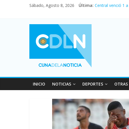
Sábado, Agosto 8, 2026
Última:
Central venció 1 
La morosidad alca
Desde que asumió 
Vacaciones de inv
Fuerte caída de la
INICIO
NOTICIAS
DEPORTES
OTRAS 