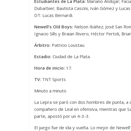
Estudiantes de La Plata:
Mariano Andújar; Facu
Dubarbier; Bautista Cascini, Iván Gómez y Lucas
DT: Lucas Bernardi.
Newell’s Old Boys:
Nelson Ibáñez; José San Romá
Ignacio Sills y Braian Rivero; Héctor Fertoli, Bri
Árbitro:
Patricio Loustau.
Estadio:
Ciudad de La Plata.
Hora de inicio:
17.
TV:
TNT Sports
Minuto a minuto
La Lepra se paró con dos hombres de punta, a di
compañero de Leal en ofensiva, mientras que Sar
parte, apostó por un 4-3-3.
El juego fue de ida y vuelta. Lo mejor de Newell