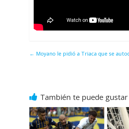
←
Moyano le pidió a Triaca que se auto
También te puede gustar