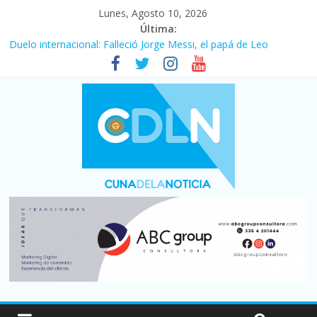
Lunes, Agosto 10, 2026
Última:
Duelo internacional: Falleció Jorge Messi, el papá de Leo
El consumo sigue frenado: las ventas minoristas cayeron 3,8 en
julio y acumulan siete meses en baja
Newell’s cayó 2 a 1 ante Defensa y Justicia en Florencio Varela
por la cuarta fecha del Clausura
El agro argentino logró un récord histórico de exportaciones en
el primer semestre de 2026
La construcción cayó 4,1% en junio y registró su cuarta baja del
año