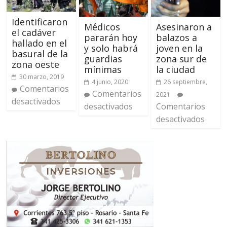
Identificaron
Médicos
Asesinaron a
el cadáver
pararán hoy
balazos a
hallado en el
y solo habrá
joven en la
basural de la
guardias
zona sur de
zona oeste
mínimas
la ciudad
30 marzo, 2019
4 junio, 2020
26 septiembre,
Comentarios
Comentarios
2021
desactivados
desactivados
Comentarios
desactivados