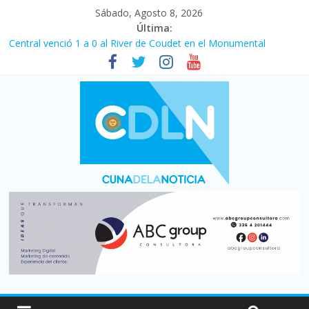
Sábado, Agosto 8, 2026
Última:
Central venció 1 a 0 al River de Coudet en el Monumental
La morosidad alcanzó su nivel más alto en dos décadas y ya
afecta a 400 mil deudores en Santa Fe
Desde que asumió Milei cerraron 41.000 kioscos: el sector
denuncia crisis como en 2001
Vacaciones de invierno con más movimiento y consumo
turístico: 4,6 millones de personas viajaron por el país, un 5,9%
más que en 2025
Fuerte caída de la venta de autos usados en julio: bajó un 12,6%
interanual