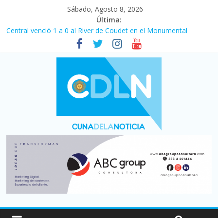
Sábado, Agosto 8, 2026
Última:
Central venció 1 a 0 al River de Coudet en el Monumental
La morosidad alcanzó su nivel más alto en dos décadas y ya
afecta a 400 mil deudores en Santa Fe
Desde que asumió Milei cerraron 41.000 kioscos: el sector
denuncia crisis como en 2001
Vacaciones de invierno con más movimiento y consumo
turístico: 4,6 millones de personas viajaron por el país, un 5,9%
más que en 2025
Fuerte caída de la venta de autos usados en julio: bajó un 12,6%
interanual