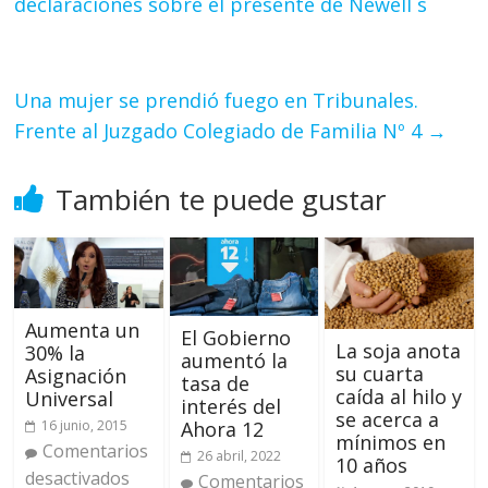
declaraciones sobre el presente de Newell´s
Una mujer se prendió fuego en Tribunales.
Frente al Juzgado Colegiado de Familia Nº 4
→
También te puede gustar
Aumenta un
El Gobierno
La soja anota
30% la
aumentó la
su cuarta
Asignación
tasa de
caída al hilo y
Universal
interés del
se acerca a
16 junio, 2015
Ahora 12
mínimos en
Comentarios
26 abril, 2022
10 años
desactivados
Comentarios