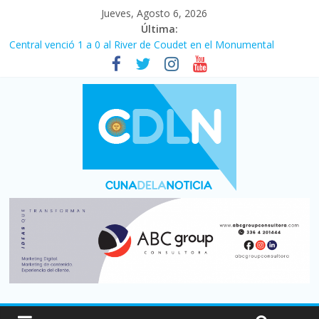
Jueves, Agosto 6, 2026
Última:
Central venció 1 a 0 al River de Coudet en el Monumental
La morosidad alcanzó su nivel más alto en dos décadas y ya
afecta a 400 mil deudores en Santa Fe
Desde que asumió Milei cerraron 41.000 kioscos: el sector
denuncia crisis como en 2001
Vacaciones de invierno con más movimiento y consumo
turístico: 4,6 millones de personas viajaron por el país, un 5,9%
más que en 2025
Fuerte caída de la venta de autos usados en julio: bajó un 12,6%
interanual