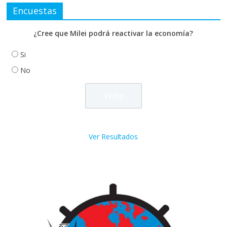
Encuestas
¿Cree que Milei podrá reactivar la economía?
Si
No
Ver Resultados