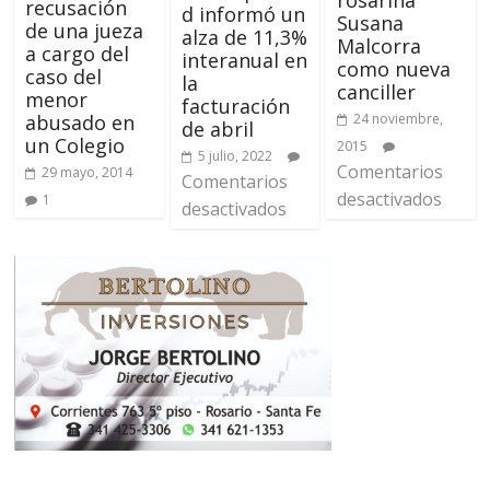
rosarina
recusación
d informó un
Susana
de una jueza
alza de 11,3%
Malcorra
a cargo del
interanual en
como nueva
caso del
la
canciller
menor
facturación
abusado en
24 noviembre,
de abril
un Colegio
2015
5 julio, 2022
Comentarios
29 mayo, 2014
Comentarios
desactivados
1
desactivados