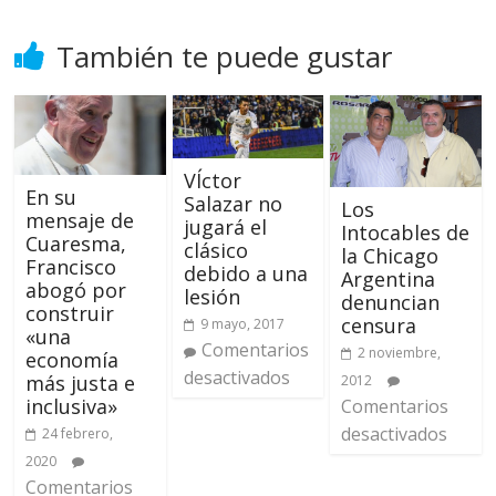
También te puede gustar
VÍctor
En su
Salazar no
Los
mensaje de
jugará el
Intocables de
Cuaresma,
clásico
la Chicago
Francisco
debido a una
Argentina
abogó por
lesión
denuncian
construir
censura
9 mayo, 2017
«una
Comentarios
2 noviembre,
economía
desactivados
más justa e
2012
inclusiva»
Comentarios
desactivados
24 febrero,
2020
Comentarios