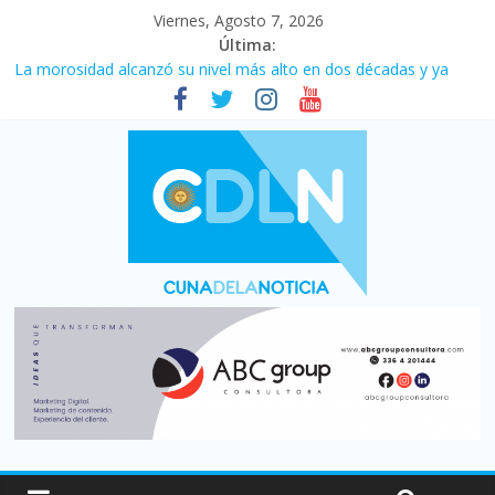
Viernes, Agosto 7, 2026
Última:
La morosidad alcanzó su nivel más alto en dos décadas y ya
afecta a 400 mil deudores en Santa Fe
Desde que asumió Milei cerraron 41.000 kioscos: el sector
denuncia crisis como en 2001
Vacaciones de invierno con más movimiento y consumo
turístico: 4,6 millones de personas viajaron por el país, un 5,9%
más que en 2025
Fuerte caída de la venta de autos usados en julio: bajó un 12,6%
interanual
Central venció 1 a 0 al River de Coudet en el Monumental