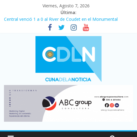
Viernes, Agosto 7, 2026
Última:
Central venció 1 a 0 al River de Coudet en el Monumental
La morosidad alcanzó su nivel más alto en dos décadas y ya
afecta a 400 mil deudores en Santa Fe
Desde que asumió Milei cerraron 41.000 kioscos: el sector
denuncia crisis como en 2001
Vacaciones de invierno con más movimiento y consumo
turístico: 4,6 millones de personas viajaron por el país, un 5,9%
más que en 2025
Fuerte caída de la venta de autos usados en julio: bajó un 12,6%
interanual