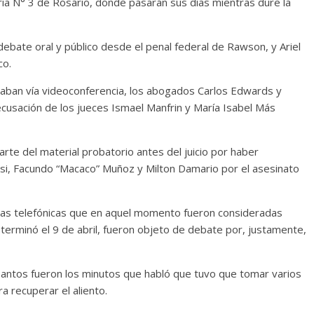
ria N° 3 de Rosario, donde pasarán sus días mientras dure la
bate oral y público desde el penal federal de Rawson, y Ariel
co.
aban vía videoconferencia, los abogados Carlos Edwards y
ecusación de los jueces Ismael Manfrin y María Isabel Más
te del material probatorio antes del juicio por haber
assi, Facundo “Macaco” Muñoz y Milton Damario por el asesinato
as telefónicas que en aquel momento fueron consideradas
 terminó el 9 de abril, fueron objeto de debate por, justamente,
Tantos fueron los minutos que habló que tuvo que tomar varios
a recuperar el aliento.