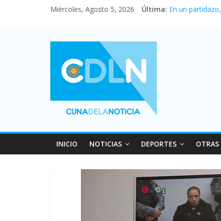
Miércoles, Agosto 5, 2026
Última:
En un partidazo
Vacaciones de i
Fuerte caída de 
Central venció 
Pullaro mejora 
INICIO
NOTICIAS
DEPORTES
OTRAS 