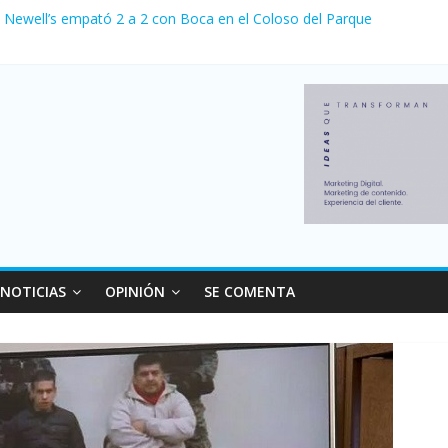
, Newell’s empató 2 a 2 con Boca en el Coloso del Parque
nvierno con más movimiento y consumo turístico: 4,6 millones de per
la venta de autos usados en julio: bajó un 12,6% interanual
1 a 0 al River de Coudet en el Monumental
sus relaciones con el Gobierno nacional
NOTICIAS
OPINIÓN
SE COMENTA