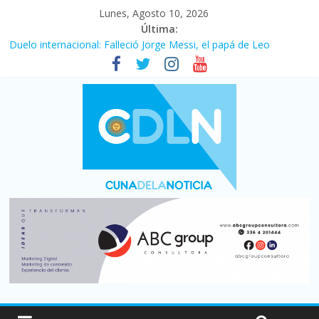
Lunes, Agosto 10, 2026
Última:
Duelo internacional: Falleció Jorge Messi, el papá de Leo
El consumo sigue frenado: las ventas minoristas cayeron 3,8 en
julio y acumulan siete meses en baja
Newell’s cayó 2 a 1 ante Defensa y Justicia en Florencio Varela
por la cuarta fecha del Clausura
El agro argentino logró un récord histórico de exportaciones en
el primer semestre de 2026
La construcción cayó 4,1% en junio y registró su cuarta baja del
año