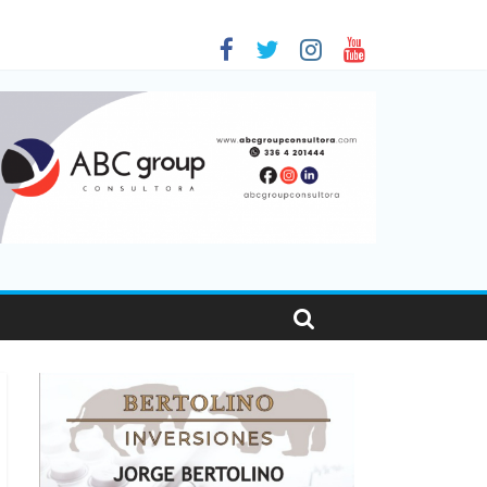
 en Santa Fe
1
nas viajaron por el país, un 5,9% más que en 2025