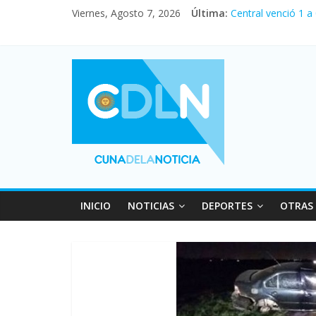
Viernes, Agosto 7, 2026
Última:
Central venció 1 a
La morosidad alca
Desde que asumió M
Vacaciones de invi
Fuerte caída de la
INICIO
NOTICIAS
DEPORTES
OTRAS 