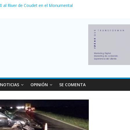
 0 al River de Coudet en el Monumental
nzó su nivel más alto en dos décadas y ya afecta a 400 mil deudores
ilei cerraron 41.000 kioscos: el sector denuncia crisis como en 200
erno con más movimiento y consumo turístico: 4,6 millones de perso
 venta de autos usados en julio: bajó un 12,6% interanual
NOTICIAS
OPINIÓN
SE COMENTA