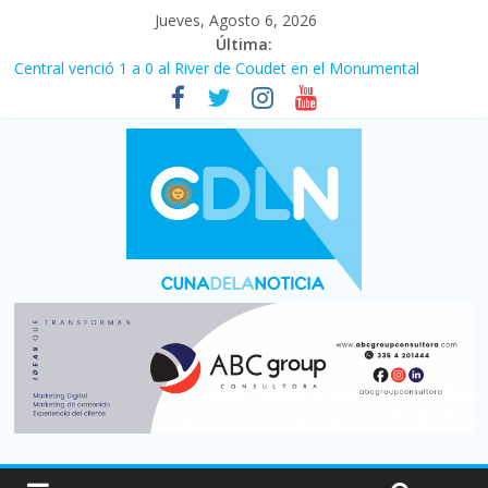
Jueves, Agosto 6, 2026
Última:
Central venció 1 a 0 al River de Coudet en el Monumental
La morosidad alcanzó su nivel más alto en dos décadas y ya
afecta a 400 mil deudores en Santa Fe
Desde que asumió Milei cerraron 41.000 kioscos: el sector
denuncia crisis como en 2001
Vacaciones de invierno con más movimiento y consumo
turístico: 4,6 millones de personas viajaron por el país, un 5,9%
más que en 2025
Fuerte caída de la venta de autos usados en julio: bajó un 12,6%
interanual