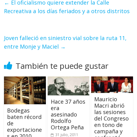
←
El oficialismo quiere extender la Calle
Recreativa a los días feriados y a otros distritos
Joven falleció en siniestro vial sobre la ruta 11,
entre Monje y Maciel
→
También te puede gustar
Mauricio
Hace 37 años
Macri abrió
era
Bodegas
las sesiones
asesinado
baten récord
del Congreso
Rodolfo
de
en tono de
Ortega Peña
exportacione
campaña y
31 julio, 2011
s en 2010