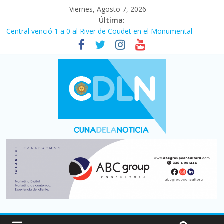
Viernes, Agosto 7, 2026
Última:
Central venció 1 a 0 al River de Coudet en el Monumental
La morosidad alcanzó su nivel más alto en dos décadas y ya
afecta a 400 mil deudores en Santa Fe
Desde que asumió Milei cerraron 41.000 kioscos: el sector
denuncia crisis como en 2001
Vacaciones de invierno con más movimiento y consumo
turístico: 4,6 millones de personas viajaron por el país, un 5,9%
más que en 2025
Fuerte caída de la venta de autos usados en julio: bajó un 12,6%
interanual