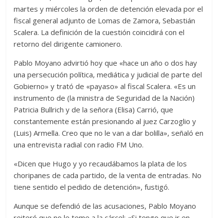
martes y miércoles la orden de detención elevada por el
fiscal general adjunto de Lomas de Zamora, Sebastián
Scalera. La definición de la cuestión coincidirá con el
retorno del dirigente camionero.
Pablo Moyano advirtió hoy que «hace un año o dos hay
una persecución política, mediática y judicial de parte del
Gobierno» y trató de «payaso» al fiscal Scalera. «Es un
instrumento de (la ministra de Seguridad de la Nación)
Patricia Bullrich y de la señora (Elisa) Carrió, que
constantemente están presionando al juez Carzoglio y
(Luis) Armella. Creo que no le van a dar bolilla», señaló en
una entrevista radial con radio FM Uno.
«Dicen que Hugo y yo recaudábamos la plata de los
choripanes de cada partido, de la venta de entradas. No
tiene sentido el pedido de detención», fustigó.
Aunque se defendió de las acusaciones, Pablo Moyano
reiteró que no le teme a la cárcel: «Si tengo que ir en