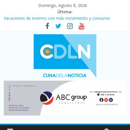
Domingo, Agosto 9, 2026
Última:
Vacaciones de invierno con más movimiento y consumo
turístico: 4,6 millones de personas viajaron por el país, un 5,9%
más que en 2025
El agro argentino logró un récord histórico de exportaciones en
el primer semestre de 2026
Duelo internacional: Falleció Jorge Messi, el papá de Leo
La morosidad alcanzó su nivel más alto en dos décadas y ya
afecta a 400 mil deudores en Santa Fe
Desde que asumió Milei cerraron 41.000 kioscos: el sector
denuncia crisis como en 2001