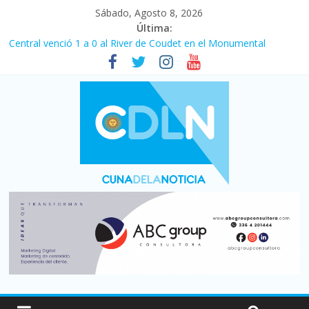
Sábado, Agosto 8, 2026
Última:
Central venció 1 a 0 al River de Coudet en el Monumental
La morosidad alcanzó su nivel más alto en dos décadas y ya
afecta a 400 mil deudores en Santa Fe
Desde que asumió Milei cerraron 41.000 kioscos: el sector
denuncia crisis como en 2001
Vacaciones de invierno con más movimiento y consumo
turístico: 4,6 millones de personas viajaron por el país, un 5,9%
más que en 2025
Fuerte caída de la venta de autos usados en julio: bajó un 12,6%
interanual