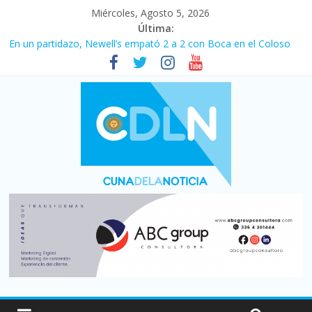
Miércoles, Agosto 5, 2026
Última:
En un partidazo, Newell’s empató 2 a 2 con Boca en el Coloso
del Parque
Vacaciones de invierno con más movimiento y consumo
turístico: 4,6 millones de personas viajaron por el país, un 5,9%
más que en 2025
Fuerte caída de la venta de autos usados en julio: bajó un 12,6%
interanual
Central venció 1 a 0 al River de Coudet en el Monumental
Pullaro mejora sus relaciones con el Gobierno nacional