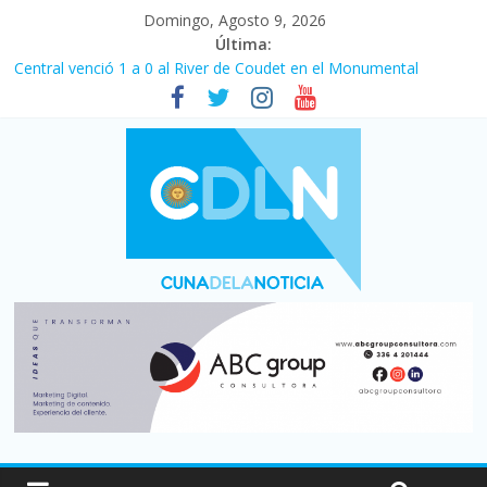
Domingo, Agosto 9, 2026
Última:
Central venció 1 a 0 al River de Coudet en el Monumental
La morosidad alcanzó su nivel más alto en dos décadas y ya
afecta a 400 mil deudores en Santa Fe
Desde que asumió Milei cerraron 41.000 kioscos: el sector
denuncia crisis como en 2001
Vacaciones de invierno con más movimiento y consumo
turístico: 4,6 millones de personas viajaron por el país, un 5,9%
más que en 2025
Fuerte caída de la venta de autos usados en julio: bajó un 12,6%
interanual