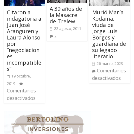
A 39 años de
Citaron a
Murió María
la Masacre
indagatoria a
Kodama,
de Trelew
Juan José
viuda de
22 agosto, 2011
Aranguren y
Jorge Luis
2
Laura Alonso
Borges y
por
guardiana de
“negociacion
su legado
es
literario
incompatible
26 marzo, 2023
s”
Comentarios
19 octubre,
desactivados
2019
Comentarios
desactivados