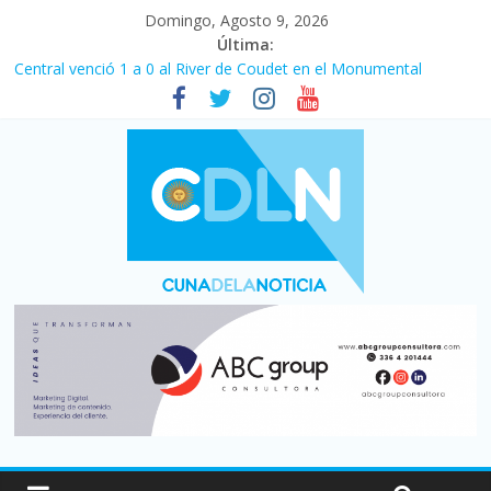
Domingo, Agosto 9, 2026
Última:
Central venció 1 a 0 al River de Coudet en el Monumental
La morosidad alcanzó su nivel más alto en dos décadas y ya
afecta a 400 mil deudores en Santa Fe
Desde que asumió Milei cerraron 41.000 kioscos: el sector
denuncia crisis como en 2001
Vacaciones de invierno con más movimiento y consumo
turístico: 4,6 millones de personas viajaron por el país, un 5,9%
más que en 2025
Fuerte caída de la venta de autos usados en julio: bajó un 12,6%
interanual