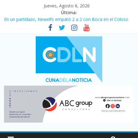
Jueves, Agosto 6, 2026
Última:
Pullaro mejora sus relaciones con el Gobierno nacional
En un partidazo, Newell’s empató 2 a 2 con Boca en el Coloso
del Parque
Vacaciones de invierno con más movimiento y consumo
turístico: 4,6 millones de personas viajaron por el país, un 5,9%
más que en 2025
Fuerte caída de la venta de autos usados en julio: bajó un 12,6%
interanual
Central venció 1 a 0 al River de Coudet en el Monumental