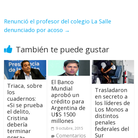
Renunció el profesor del colegio La Salle
denunciado por acoso
→
También te puede gustar
El Banco
Triaca, sobre
Mundial
Trasladaron
los
aprobó un
en secreto a
cuadernos:
crédito para
los líderes de
«Si se prueba
Argentina de
Los Monos a
el delito,
U$S 1500
distintos
Cristina
millones
penales
debería
federales del
9 octubre, 2015
terminar
Sur
Comentarios
presa»