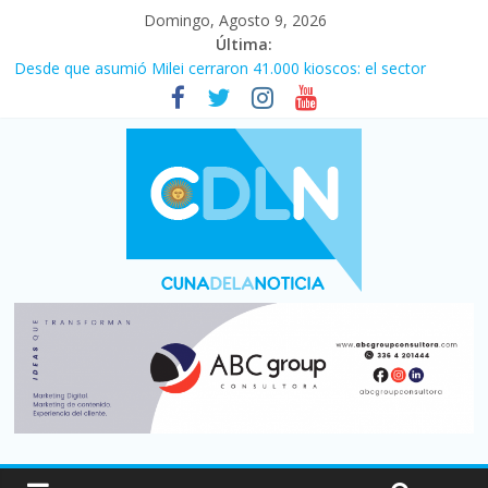
Domingo, Agosto 9, 2026
Última:
Desde que asumió Milei cerraron 41.000 kioscos: el sector
denuncia crisis como en 2001
El agro argentino logró un récord histórico de exportaciones en
el primer semestre de 2026
Duelo internacional: Falleció Jorge Messi, el papá de Leo
Central se despertó y selló una victoria con remontada incluida
por 2 a 1 ante Aldosivi
La morosidad alcanzó su nivel más alto en dos décadas y ya
afecta a 400 mil deudores en Santa Fe