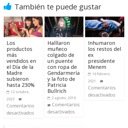
También te puede gustar
Los
Halllaron
Inhumaron
productos
muñeco
los restos del
más
colgado de
ex
vendidos en
un puente
presidente
el Día de la
con ropa de
Menem
Madre
Gendarmería
16 febrero,
subieron
y la foto de
2021
hasta 230%
Patricia
Comentarios
Bullrich
12 octubre,
desactivados
2 agosto, 2019
2023
Comentarios
Comentarios
desactivados
desactivados