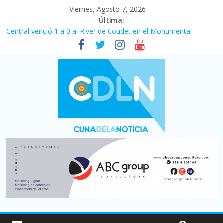
Viernes, Agosto 7, 2026
Última:
Fuerte caída de la venta de autos usados en julio: bajó un 12,6%
interanual
Central venció 1 a 0 al River de Coudet en el Monumental
La morosidad alcanzó su nivel más alto en dos décadas y ya
afecta a 400 mil deudores en Santa Fe
Desde que asumió Milei cerraron 41.000 kioscos: el sector
denuncia crisis como en 2001
Vacaciones de invierno con más movimiento y consumo
turístico: 4,6 millones de personas viajaron por el país, un 5,9%
más que en 2025