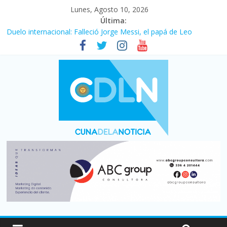
Lunes, Agosto 10, 2026
Última:
Duelo internacional: Falleció Jorge Messi, el papá de Leo
El consumo sigue frenado: las ventas minoristas cayeron 3,8 en
julio y acumulan siete meses en baja
Newell’s cayó 2 a 1 ante Defensa y Justicia en Florencio Varela
por la cuarta fecha del Clausura
El agro argentino logró un récord histórico de exportaciones en
el primer semestre de 2026
La construcción cayó 4,1% en junio y registró su cuarta baja del
año