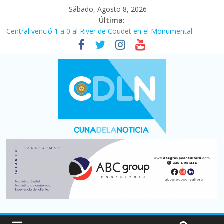
Sábado, Agosto 8, 2026
Última:
Central venció 1 a 0 al River de Coudet en el Monumental
La morosidad alcanzó su nivel más alto en dos décadas y ya
afecta a 400 mil deudores en Santa Fe
Desde que asumió Milei cerraron 41.000 kioscos: el sector
denuncia crisis como en 2001
Vacaciones de invierno con más movimiento y consumo
turístico: 4,6 millones de personas viajaron por el país, un 5,9%
más que en 2025
Fuerte caída de la venta de autos usados en julio: bajó un 12,6%
interanual