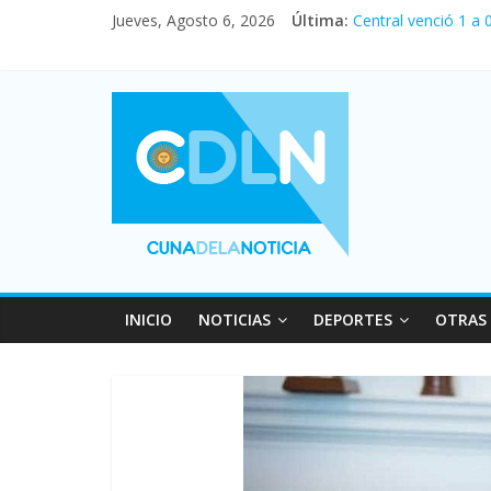
Jueves, Agosto 6, 2026
Última:
Central venció 1 a
La morosidad alcan
Desde que asumió M
Vacaciones de invi
Fuerte caída de la 
INICIO
NOTICIAS
DEPORTES
OTRAS 