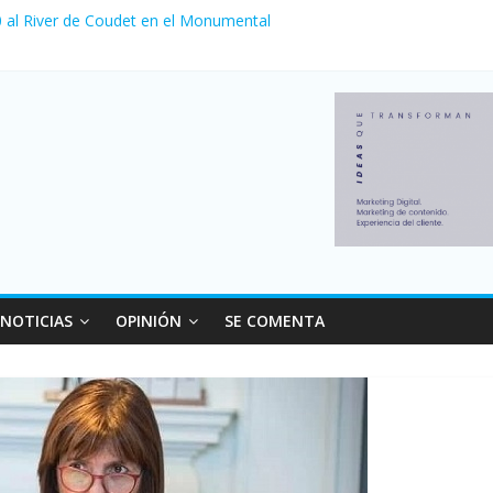
 0 al River de Coudet en el Monumental
zó su nivel más alto en dos décadas y ya afecta a 400 mil deudores 
ilei cerraron 41.000 kioscos: el sector denuncia crisis como en 2001
erno con más movimiento y consumo turístico: 4,6 millones de person
venta de autos usados en julio: bajó un 12,6% interanual
NOTICIAS
OPINIÓN
SE COMENTA