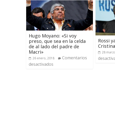
Hugo Moyano: «Si voy
Rossi y
preso, que sea en la celda
Cristin
de al lado del padre de
Macri»
28 marzo
Comentarios
desactiv
26 enero, 2018
desactivados