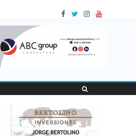
en Santa Fe
as viajaron por el país, un 5,9% más que en 2025