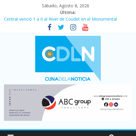
Sábado, Agosto 8, 2026
Última:
Central venció 1 a 0 al River de Coudet en el Monumental
La morosidad alcanzó su nivel más alto en dos décadas y ya
afecta a 400 mil deudores en Santa Fe
Desde que asumió Milei cerraron 41.000 kioscos: el sector
denuncia crisis como en 2001
Vacaciones de invierno con más movimiento y consumo
turístico: 4,6 millones de personas viajaron por el país, un 5,9%
más que en 2025
Fuerte caída de la venta de autos usados en julio: bajó un 12,6%
interanual