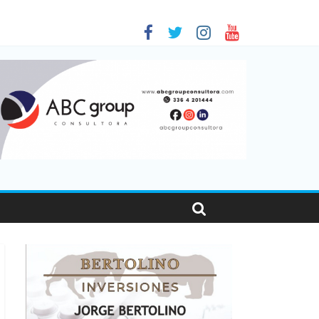
 en Santa Fe
1
nas viajaron por el país, un 5,9% más que en 2025