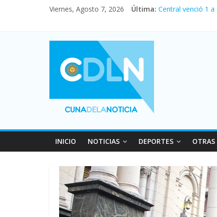
Viernes, Agosto 7, 2026
Última:
Central venció 1 a
La morosidad alca
Desde que asumió M
Vacaciones de invi
Fuerte caída de la
INICIO
NOTICIAS
DEPORTES
OTRAS 