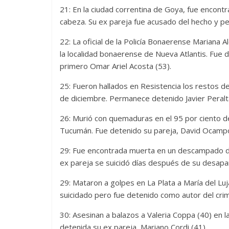
21: En la ciudad correntina de Goya, fue encont
cabeza. Su ex pareja fue acusado del hecho y p
22: La oficial de la Policía Bonaerense Mariana 
la localidad bonaerense de Nueva Atlantis. Fue d
primero Omar Ariel Acosta (53).
25: Fueron hallados en Resistencia los restos d
de diciembre. Permanece detenido Javier Peralta
26: Murió con quemaduras en el 95 por ciento de 
Tucumán. Fue detenido su pareja, David Ocampo
29: Fue encontrada muerta en un descampado de Vil
ex pareja se suicidó días después de su desapari
29: Mataron a golpes en La Plata a María del Lu
suicidado pero fue detenido como autor del cri
30: Asesinan a balazos a Valeria Coppa (40) en l
detenida su ex pareja, Mariano Cordi (41).