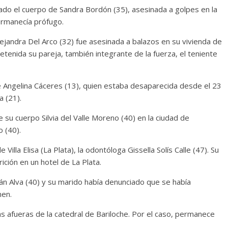
rado el cuerpo de Sandra Bordón (35), asesinada a golpes en la
ermanecía prófugo.
Alejandra Del Arco (32) fue asesinada a balazos en su vivienda de
etenida su pareja, también integrante de la fuerza, el teniente
e Angelina Cáceres (13), quien estaba desaparecida desde el 23
 (21).
su cuerpo Silvia del Valle Moreno (40) en la ciudad de
 (40).
la Elisa (La Plata), la odontóloga Gissella Solís Calle (47). Su
ción en un hotel de La Plata.
ján Alva (40) y su marido había denunciado que se había
men.
as afueras de la catedral de Bariloche. Por el caso, permanece