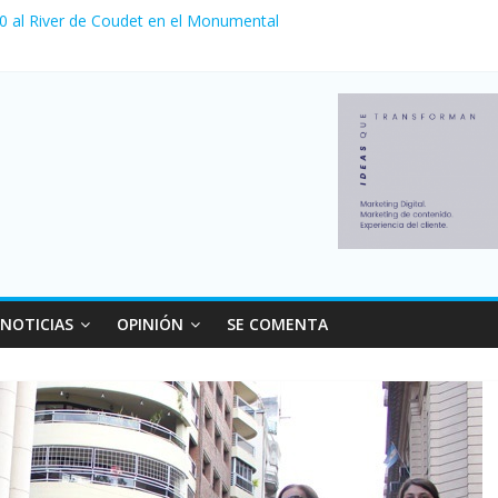
 0 al River de Coudet en el Monumental
nzó su nivel más alto en dos décadas y ya afecta a 400 mil deudores
ilei cerraron 41.000 kioscos: el sector denuncia crisis como en 200
erno con más movimiento y consumo turístico: 4,6 millones de perso
 venta de autos usados en julio: bajó un 12,6% interanual
NOTICIAS
OPINIÓN
SE COMENTA