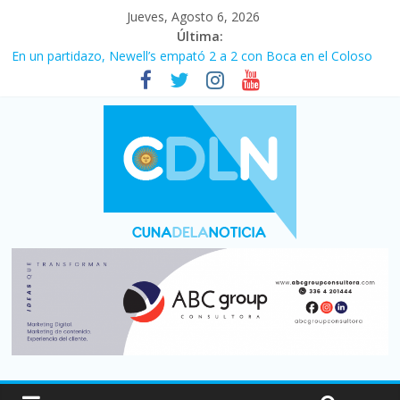
Jueves, Agosto 6, 2026
Última:
En un partidazo, Newell’s empató 2 a 2 con Boca en el Coloso
del Parque
Vacaciones de invierno con más movimiento y consumo
turístico: 4,6 millones de personas viajaron por el país, un 5,9%
más que en 2025
Fuerte caída de la venta de autos usados en julio: bajó un 12,6%
interanual
Central venció 1 a 0 al River de Coudet en el Monumental
Pullaro mejora sus relaciones con el Gobierno nacional