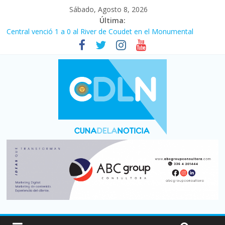
Sábado, Agosto 8, 2026
Última:
Central venció 1 a 0 al River de Coudet en el Monumental
La morosidad alcanzó su nivel más alto en dos décadas y ya
afecta a 400 mil deudores en Santa Fe
Desde que asumió Milei cerraron 41.000 kioscos: el sector
denuncia crisis como en 2001
Vacaciones de invierno con más movimiento y consumo
turístico: 4,6 millones de personas viajaron por el país, un 5,9%
más que en 2025
Fuerte caída de la venta de autos usados en julio: bajó un 12,6%
interanual