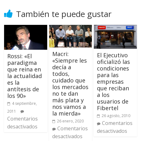
También te puede gustar
Macri:
El Ejecutivo
Rossi: «El
«Siempre les
oficializó las
paradigma
decía a
condiciones
que reina en
todos,
para las
la actualidad
cuidado que
empresas
es la
los mercados
que reciban
antítesis de
no te dan
a los
los 90»
más plata y
usuarios de
4 septiembre,
nos vamos a
Fibertel
2011
la mierda»
26 agosto, 2010
Comentarios
26 enero, 2020
Comentarios
desactivados
Comentarios
desactivados
desactivados